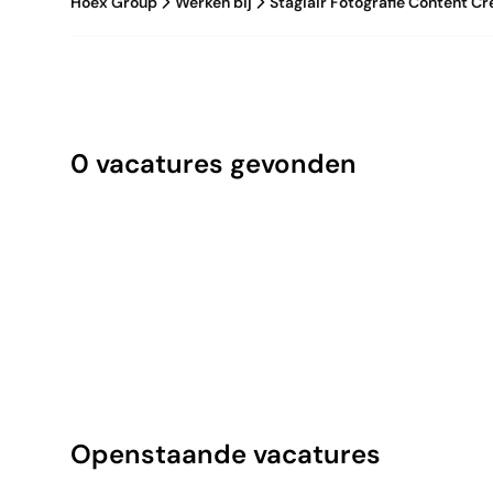
Hoex Group
Werken bij
Stagiair Fotografie Content Cr
0 vacatures gevonden
Openstaande vacatures