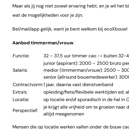
Maar als jij nog niet zoveel ervaring hebt, en je wil he
wat de mogelijkheden voor je zijn.
Bel/mail/app gelijk, want je bent welkom bij ecoXbouw!
Aanbod timmerman/vrouw
Functie:
32 – 37,5 uur timmer cao -> buiten 32-
junior (aspirant): 2000 – 2500 bruto p
Salaris:
medior (timmerman/vrouw): 2500 – 30
senior (allround bouwmedewerker): 30
Contractvorm:
1 jaar, daarna vast dienstverband
Extra’s:
opleiding/fiets/flexibele werktijden ed. 
Locatie:
op locatie en/of sporadisch in de hal in
je krijgt alle vrijheid om te groeien naar 
Perspectief:
altijd meegenomen
Mensen die op locatie werken vallen onder de bouw cao