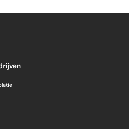
rijven
latie