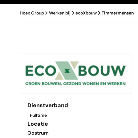
Hoex Group
Werken bij
ecoXbouw
Timmermensen
Dienstverband
Fulltime
Locatie
Oostrum